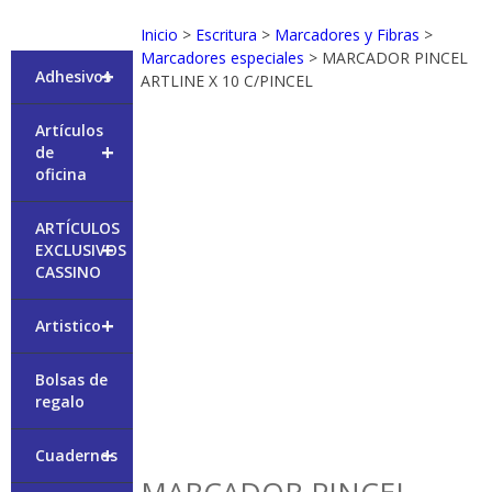
Inicio
>
Escritura
>
Marcadores y Fibras
>
Marcadores especiales
> MARCADOR PINCEL
+
Adhesivos
ARTLINE X 10 C/PINCEL
Artículos
+
de
oficina
ARTÍCULOS
+
EXCLUSIVOS
CASSINO
+
Artistico
Bolsas de
regalo
+
Cuadernos
MARCADOR PINCEL