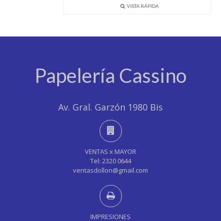
VISTA RÁPIDA
Papelería Cassino
Av. Gral. Garzón 1980 Bis
VENTAS x MAYOR
Tel: 2320 0644
ventasdollon@gmail.com
IMPRESIONES