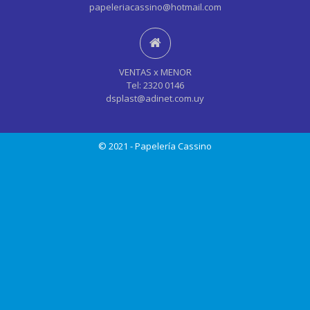
papeleriacassino@hotmail.com
VENTAS x MENOR
Tel: 2320 0146
dsplast@adinet.com.uy
© 2021 - Papelería Cassino