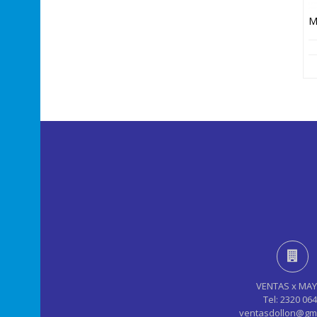
VENTAS x MA
Tel: 2320 06
ventasdollon@gm