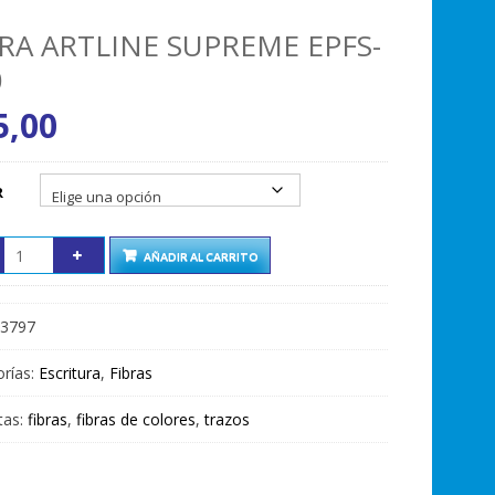
BRA ARTLINE SUPREME EPFS-
0
5,00
R
AÑADIR AL CARRITO
3797
rías:
Escritura
,
Fibras
tas:
fibras
,
fibras de colores
,
trazos