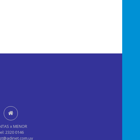
NTAS x MENOR
el: 2320 0146
st@adinet.com.uy