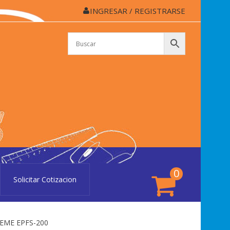
INGRESAR / REGISTRARSE
APELERÍA CASSINO
lería Cassino de Colón
0
Solicitar Cotizacion
EME EPFS-200