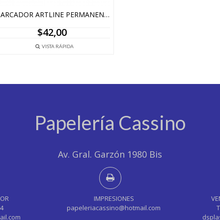
MARCADOR ARTLINE PERMANENTE EK-107
$
42,00
VISTA RÁPIDA
Papelería Cassino
Av. Gral. Garzón 1980 Bis
YOR
IMPRESIONES
VE
44
papeleriacassino@hotmail.com
T
ail.com
dspla