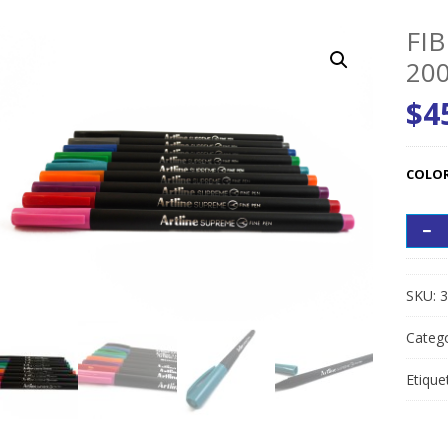
FI
20
$
4
COLO
SKU:
3
Catego
Etique