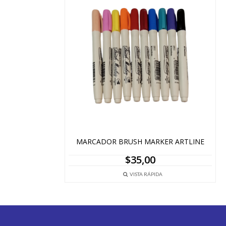
MARCADOR BRUSH MARKER ARTLINE
$
35,00
VISTA RÁPIDA