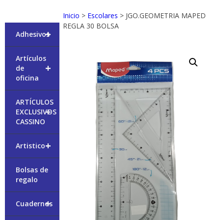
Inicio
>
Escolares
> JGO.GEOMETRIA MAPED
REGLA 30 BOLSA
+
Adhesivos
Artículos
+
de
oficina
ARTÍCULOS
+
EXCLUSIVOS
CASSINO
+
Artistico
Bolsas de
regalo
+
Cuadernos