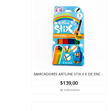
MARCADORES ARTLINE STIX X 6 DE ENCASTRAR
$
139,00
VISTA RÁPIDA