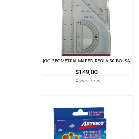
JGO.GEOMETRIA MAPED REGLA 30 BOLSA
$
149,00
VISTA RÁPIDA