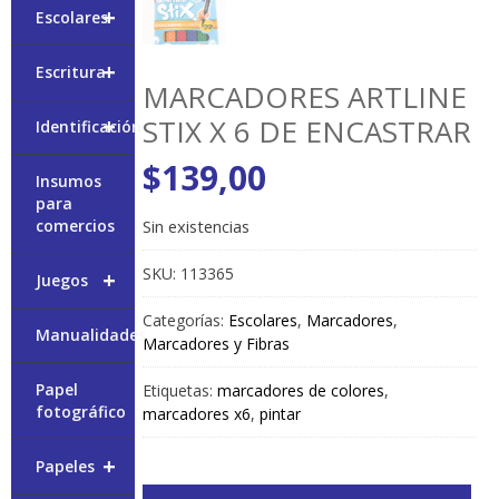
+
Escolares
+
Escritura
MARCADORES ARTLINE
+
STIX X 6 DE ENCASTRAR
Identificación
$
139,00
Insumos
para
comercios
Sin existencias
SKU:
113365
+
Juegos
Categorías:
Escolares
,
Marcadores
,
Manualidades
Marcadores y Fibras
Papel
Etiquetas:
marcadores de colores
,
fotográfico
marcadores x6
,
pintar
+
Papeles