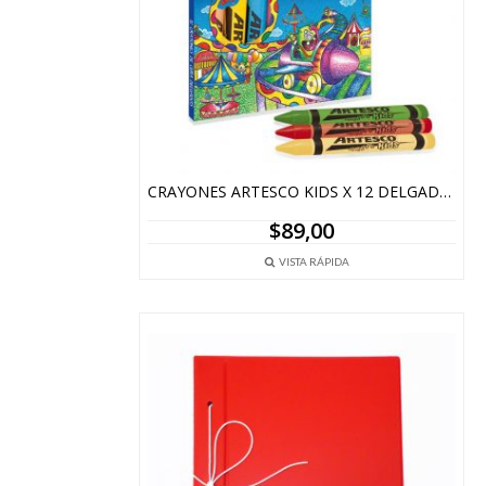
CRAYONES ARTESCO KIDS X 12 DELGADOS
$
89,00
VISTA RÁPIDA