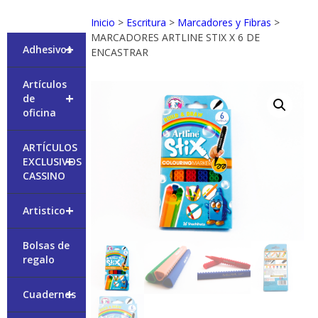
Inicio
>
Escritura
>
Marcadores y Fibras
>
MARCADORES ARTLINE STIX X 6 DE
+
Adhesivos
ENCASTRAR
Artículos
+
de
oficina
ARTÍCULOS
+
EXCLUSIVOS
CASSINO
+
Artistico
Bolsas de
regalo
+
Cuadernos