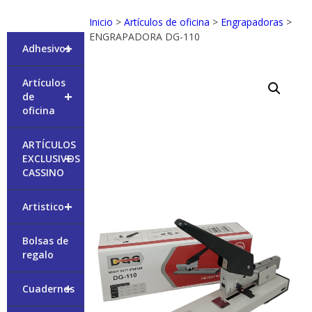
Inicio
>
Artículos de oficina
>
Engrapadoras
>
ENGRAPADORA DG-110
+
Adhesivos
Artículos
+
de
oficina
ARTÍCULOS
+
EXCLUSIVOS
CASSINO
+
Artistico
Bolsas de
regalo
+
Cuadernos