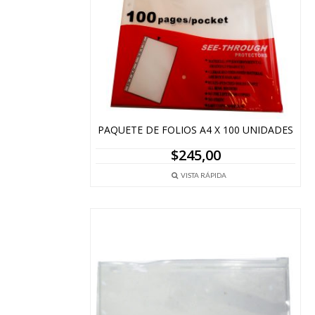
PAQUETE DE FOLIOS A4 X 100 UNIDADES
$
245,00
VISTA RÁPIDA