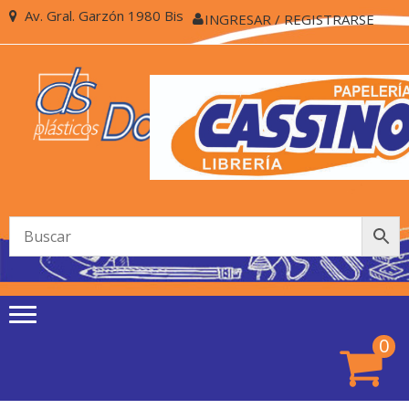
Skip
Skip
Av. Gral. Garzón 1980 Bis
INGRESAR / REGISTRARSE
to
to
navigation
content
PAPELE
Papelería Cassino de
CASSI
Colón
0