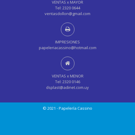
VENTAS x MAYOR
Tel: 2320 0644
ventasdollon@gmail.com
IMPRESIONES
papeleriacassino@hotmail.com
VENTAS x MENOR
Tel: 2320 0146
dsplast@adinet.com.uy
© 2021 - Papelería Cassino