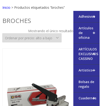
Inicio
> Productos etiquetados “broches”
+
Adhesivos
BROCHES
Artículos
Mostrando el único resultado
+
de
oficina
ARTÍCULOS
+
EXCLUSIVOS
CASSINO
+
Artistico
Bolsas de
regalo
+
Cuadernos