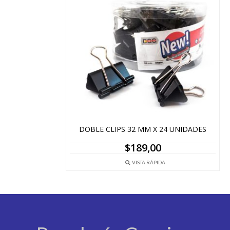
DOBLE CLIPS 32 MM X 24 UNIDADES
$
189,00
VISTA RÁPIDA