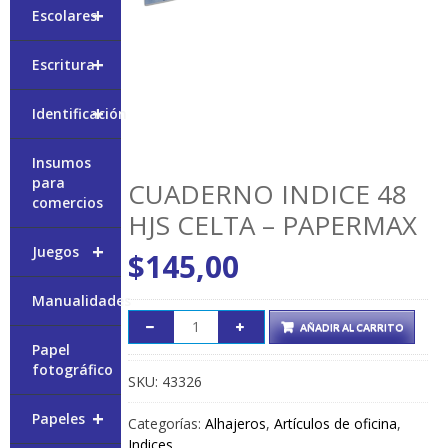
+
Escolares
+
Escritura
+
Identificación
Insumos
para
CUADERNO INDICE 48
comercios
HJS CELTA – PAPERMAX
+
Juegos
$
145,00
Manualidades
AÑADIR AL CARRITO
Papel
fotográfico
SKU:
43326
+
Papeles
Categorías:
Alhajeros
,
Artículos de oficina
,
Indices