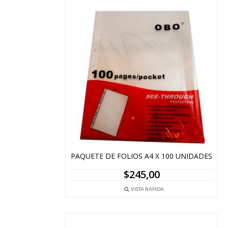
PAQUETE DE FOLIOS A4 X 100 UNIDADES
$
245,00
VISTA RÁPIDA