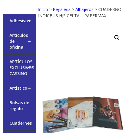
Inicio
>
Regalería
>
Alhajeros
> CUADERNO
INDICE 48 HJS CELTA – PAPERMAX
+
Adhesivos
Artículos
+
de
oficina
ARTÍCULOS
+
EXCLUSIVOS
CASSINO
+
Artistico
Bolsas de
regalo
+
Cuadernos