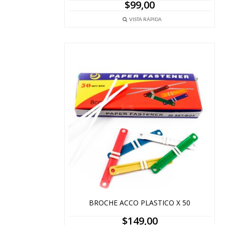
$
99,00
VISTA RÁPIDA
BROCHE ACCO PLASTICO X 50
$
149,00