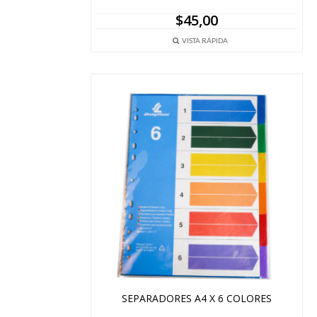
$
45,00
VISTA RÁPIDA
SEPARADORES A4 X 6 COLORES