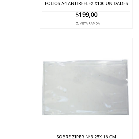
FOLIOS A4 ANTIREFLEX X100 UNIDADES
$
199,00
VISTA RÁPIDA
SOBRE ZIPER N°3 25X 16 CM