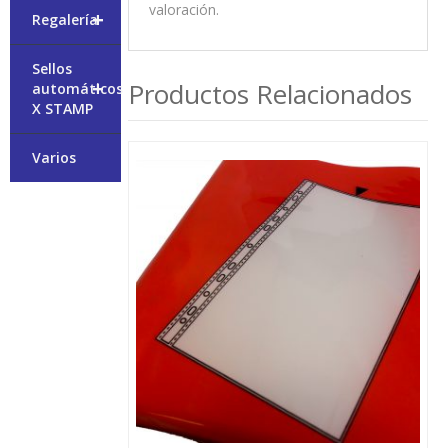
valoración.
+
Regalería
Sellos
+
Productos Relacionados
automáticos
X STAMP
Varios