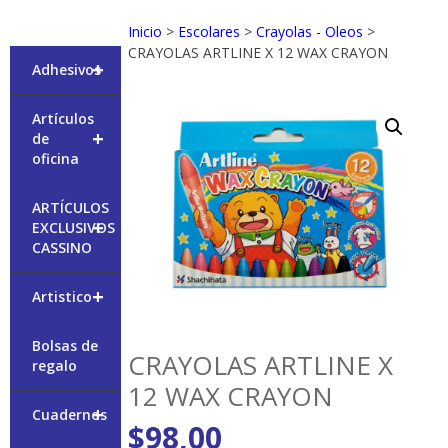
Inicio
>
Escolares
>
Crayolas - Oleos
>
CRAYOLAS ARTLINE X 12 WAX CRAYON
+
Adhesivos
Artículos
+
de
oficina
ARTÍCULOS
+
EXCLUSIVOS
CASSINO
+
Artistico
Bolsas de
CRAYOLAS ARTLINE X
regalo
12 WAX CRAYON
+
Cuadernos
$
98,00