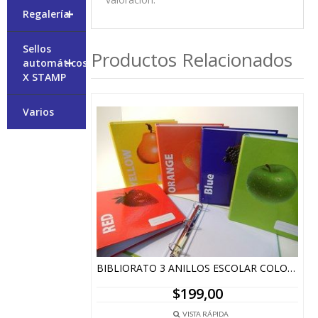
+
Regalería
Sellos
Productos Relacionados
+
automáticos
X STAMP
Varios
BIBLIORATO 3 ANILLOS ESCOLAR COLORS (FRUTAS)
$
199,00
VISTA RÁPIDA