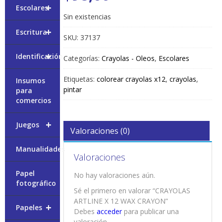
+
Escolares
Sin existencias
+
Escritura
SKU:
37137
+
Identificación
Categorías:
Crayolas - Oleos
,
Escolares
Etiquetas:
colorear crayolas x12
,
crayolas
,
Insumos
pintar
para
comercios
+
Juegos
Valoraciones (0)
Manualidades
Valoraciones
Papel
No hay valoraciones aún.
fotográfico
Sé el primero en valorar “CRAYOLAS
ARTLINE X 12 WAX CRAYON”
+
Papeles
Debes
acceder
para publicar una
valoración.