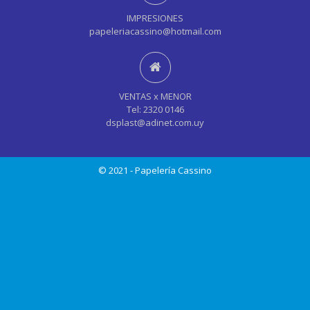
IMPRESIONES
papeleriacassino@hotmail.com
VENTAS x MENOR
Tel: 2320 0146
dsplast@adinet.com.uy
© 2021 - Papelería Cassino