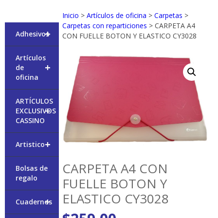
Inicio
>
Artículos de oficina
>
Carpetas
>
Carpetas con reparticiones
> CARPETA A4
+
Adhesivos
CON FUELLE BOTON Y ELASTICO CY3028
Artículos
+
de
oficina
ARTÍCULOS
+
EXCLUSIVOS
CASSINO
+
Artistico
CARPETA A4 CON
Bolsas de
regalo
FUELLE BOTON Y
ELASTICO CY3028
+
Cuadernos