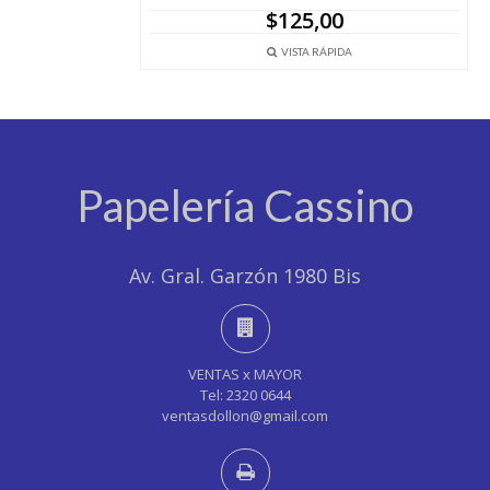
$
125,00
VISTA RÁPIDA
Papelería Cassino
Av. Gral. Garzón 1980 Bis
VENTAS x MAYOR
Tel: 2320 0644
ventasdollon@gmail.com