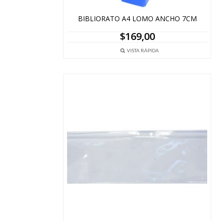
BIBLIORATO A4 LOMO ANCHO 7CM
$
169,00
VISTA RÁPIDA