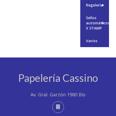
+
Regalería
Sellos
+
automáticos
X STAMP
Varios
Papelería Cassino
Av. Gral. Garzón 1980 Bis