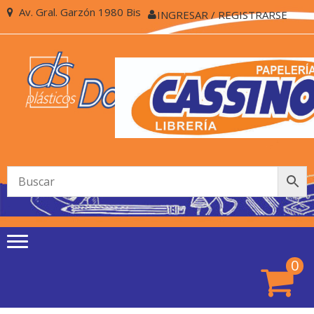
Skip
Skip
Av. Gral. Garzón 1980 Bis
INGRESAR / REGISTRARSE
to
to
navigation
content
PAPELE
Papelería Cassino de
CASSI
Colón
0