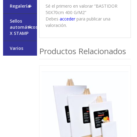
+
Sé el primero en valorar “BASTIDOR
Regalería
50X70cm 400 G/M2”
Debes
acceder
para publicar una
Sellos
valoración.
+
automáticos
X STAMP
Varios
Productos Relacionados