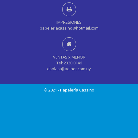
IMPRESIONES
papeleriacassino@hotmail.com
VENTAS x MENOR
Tel: 2320 0146
dsplast@adinet.com.uy
© 2021 - Papelería Cassino