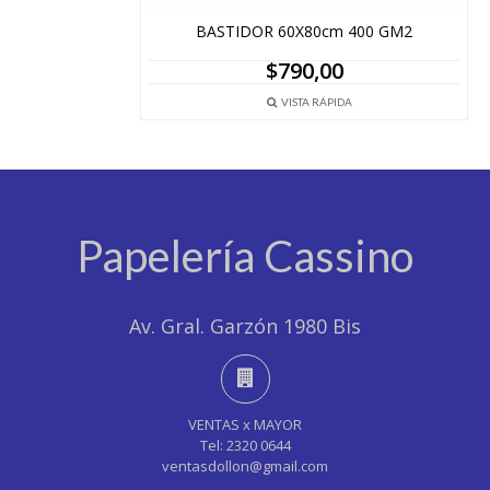
BASTIDOR 60X80cm 400 GM2
$
790,00
VISTA RÁPIDA
Papelería Cassino
Av. Gral. Garzón 1980 Bis
VENTAS x MAYOR
Tel: 2320 0644
ventasdollon@gmail.com