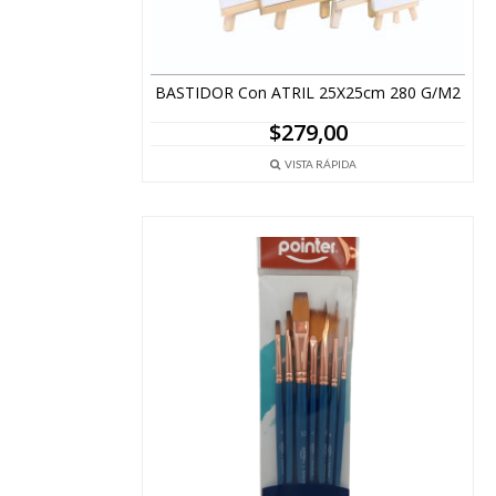
BASTIDOR Con ATRIL 25X25cm 280 G/M2
$
279,00
VISTA RÁPIDA