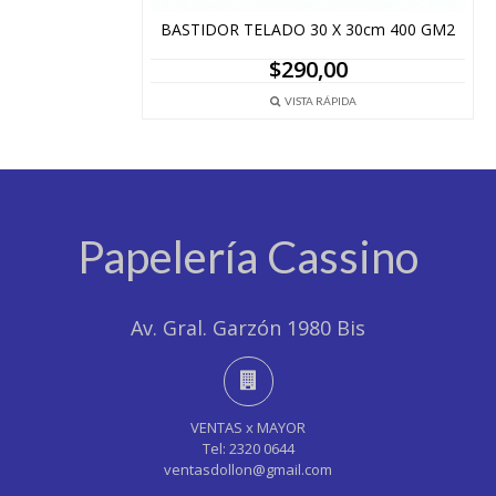
BASTIDOR TELADO 30 X 30cm 400 GM2
$
290,00
VISTA RÁPIDA
Papelería Cassino
Av. Gral. Garzón 1980 Bis
VENTAS x MAYOR
Tel: 2320 0644
ventasdollon@gmail.com