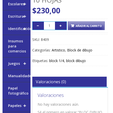
+
Escolares
$
230,00
+
Escritura
AÑADIR AL CARRITO
+
Identificación
SKU:
8409
Insumos
para
Categorías:
Artistico
,
Block de dibujo
comercios
Etiquetas:
block 1/4
,
block dibujo
+
Juegos
Manualidades
Valoraciones (0)
Papel
fotográfico
Valoraciones
No hay valoraciones aún.
+
Papeles
Sé el primero en valorar “BLOC DIBUJO