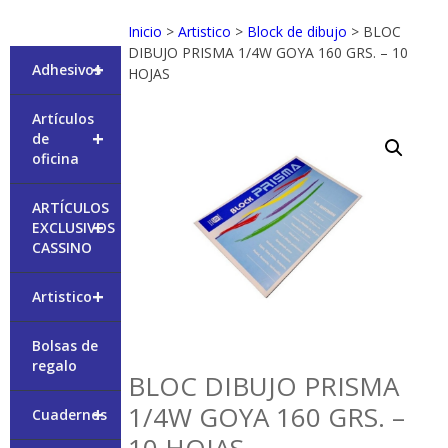
Inicio
>
Artistico
>
Block de dibujo
> BLOC
DIBUJO PRISMA 1/4W GOYA 160 GRS. – 10
+
Adhesivos
HOJAS
Artículos
+
de
oficina
ARTÍCULOS
+
EXCLUSIVOS
CASSINO
+
Artistico
Bolsas de
regalo
BLOC DIBUJO PRISMA
1/4W GOYA 160 GRS. –
+
Cuadernos
10 HOJAS