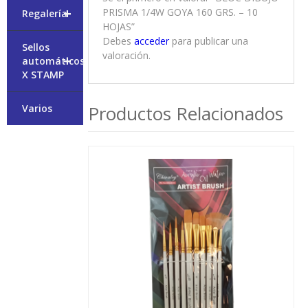
+
PRISMA 1/4W GOYA 160 GRS. – 10
Regalería
HOJAS”
Debes
acceder
para publicar una
Sellos
valoración.
+
automáticos
X STAMP
Productos Relacionados
Varios