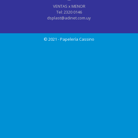
VENTAS x MENOR
Tel: 2320 0146
dsplast@adinet.com.uy
© 2021 - Papelería Cassino