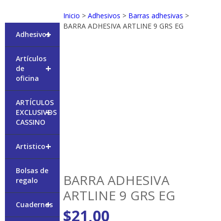
Inicio
>
Adhesivos
>
Barras adhesivas
>
BARRA ADHESIVA ARTLINE 9 GRS EG
+
Adhesivos
Artículos
+
de
oficina
ARTÍCULOS
+
EXCLUSIVOS
CASSINO
+
Artistico
Bolsas de
BARRA ADHESIVA
regalo
ARTLINE 9 GRS EG
+
Cuadernos
$
21,00