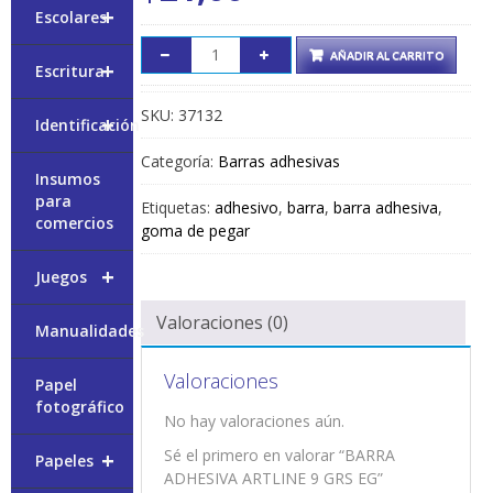
+
Escolares
AÑADIR AL CARRITO
+
Escritura
SKU:
37132
+
Identificación
Categoría:
Barras adhesivas
Insumos
para
Etiquetas:
adhesivo
,
barra
,
barra adhesiva
,
comercios
goma de pegar
+
Juegos
Valoraciones (0)
Manualidades
Valoraciones
Papel
fotográfico
No hay valoraciones aún.
Sé el primero en valorar “BARRA
+
Papeles
ADHESIVA ARTLINE 9 GRS EG”