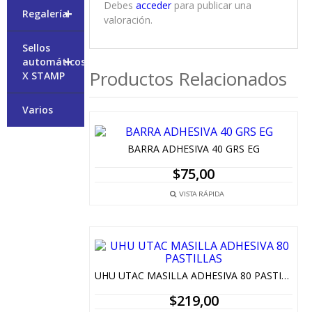
Debes
acceder
para publicar una
+
Regalería
valoración.
Sellos
+
automáticos
Productos Relacionados
X STAMP
Varios
BARRA ADHESIVA 40 GRS EG
$
75,00
VISTA RÁPIDA
UHU UTAC MASILLA ADHESIVA 80 PASTILLAS
$
219,00