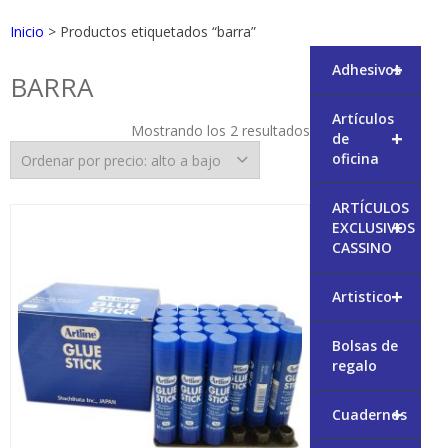
Inicio
> Productos etiquetados “barra”
+
Adhesivos
BARRA
Artículos
Ordenado
Mostrando los 2 resultados
+
de
por
oficina
precio:
alto
ARTÍCULOS
a
+
EXCLUSIVOS
bajo
CASSINO
+
Artistico
Bolsas de
regalo
+
Cuadernos