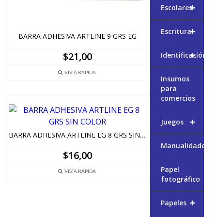
+
Escolares
+
Escritura
BARRA ADHESIVA ARTLINE 9 GRS EG
+
$
21,00
Identificación
VISTA RÁPIDA
Insumos
para
comercios
+
Juegos
BARRA ADHESIVA ARTLINE EG 8 GRS SIN COLOR
Manualidades
$
16,00
Papel
VISTA RÁPIDA
fotográfico
+
Papeles