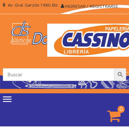
Skip
Skip
Av. Gral. Garzón 1980 Bis
INGRESAR / REGISTRARSE
to
to
navigation
content
PAPELE
Papelería Cassino de
CASSI
Colón
0