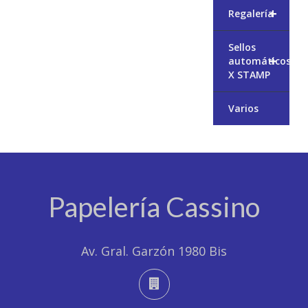
+
Regalería
Sellos
+
automáticos
X STAMP
Varios
Papelería Cassino
Av. Gral. Garzón 1980 Bis