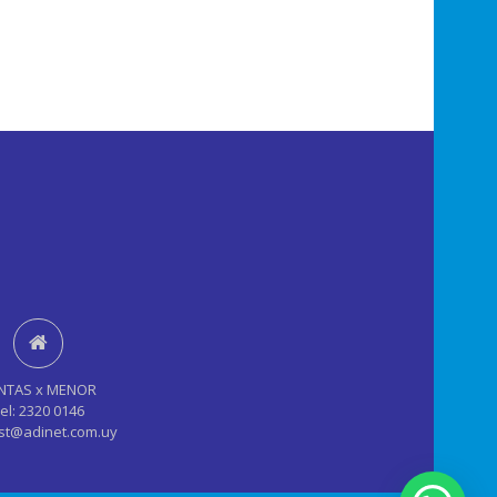
NTAS x MENOR
el: 2320 0146
st@adinet.com.uy