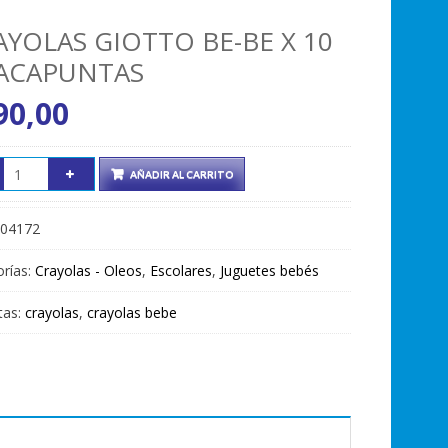
AYOLAS GIOTTO BE-BE X 10
SACAPUNTAS
90,00
AÑADIR AL CARRITO
04172
rías:
Crayolas - Oleos
,
Escolares
,
Juguetes bebés
tas:
crayolas
,
crayolas bebe