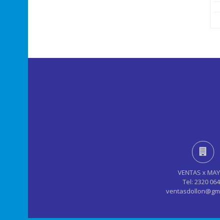
VENTAS x MA
Tel: 2320 06
ventasdollon@gm