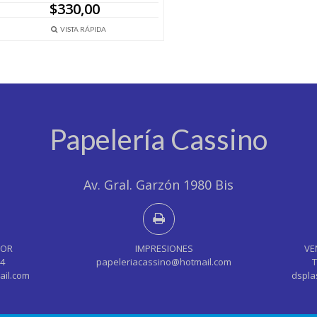
$
330,00
VISTA RÁPIDA
Papelería Cassino
Av. Gral. Garzón 1980 Bis
YOR
IMPRESIONES
VE
44
papeleriacassino@hotmail.com
T
ail.com
dspla