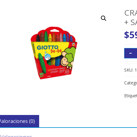
CR
+ 
$
5
SKU:
1
Catego
Etique
Valoraciones (0)