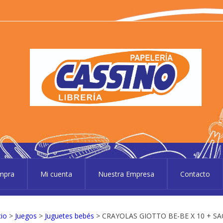
P
Pape
ompra
Mi cuenta
Nuestra Empresa
Contacto
cio
>
Juegos
>
Juguetes bebés
> CRAYOLAS GIOTTO BE-BE X 10 + S