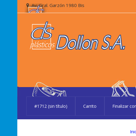
Skip
Skip
Av. Gral. Garzón 1980 Bis
to
to
navigation
content
#1712 (sin título)
Carrito
Finalizar c
Ini