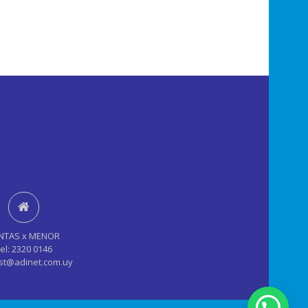
NTAS x MENOR
el: 2320 0146
st@adinet.com.uy