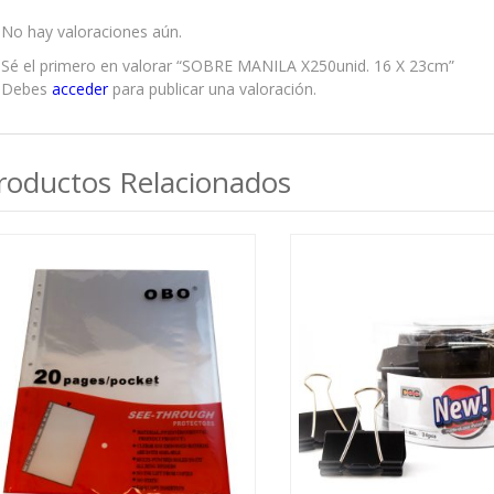
No hay valoraciones aún.
Sé el primero en valorar “SOBRE MANILA X250unid. 16 X 23cm”
Debes
acceder
para publicar una valoración.
roductos Relacionados