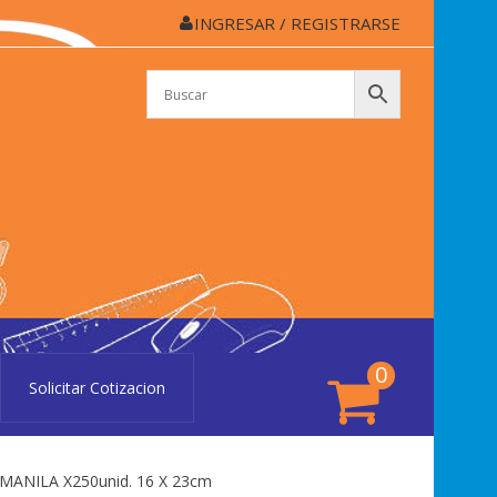
INGRESAR / REGISTRARSE
APELERÍA CASSINO
lería Cassino de Colón
0
Solicitar Cotizacion
MANILA X250unid. 16 X 23cm