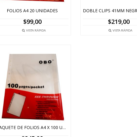
FOLIOS A4 20 UNIDADES
$
99,00
$
219,00
VISTA RÁPIDA
VISTA RÁPIDA
PAQUETE DE FOLIOS A4 X 100 UNIDADES