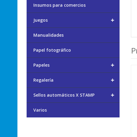
Insumos para comercios
+
Juegos
Manualidades
P
Papel fotográfico
+
Papeles
+
Regalería
+
Sellos automáticos X STAMP
Varios