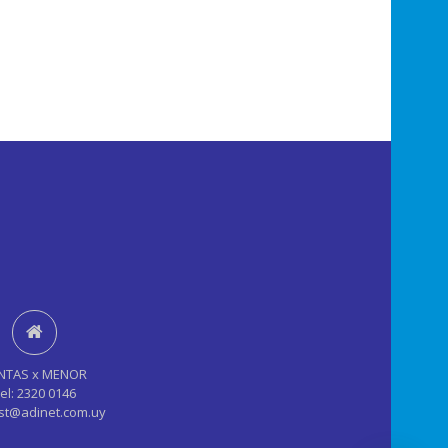
NTAS x MENOR
el: 2320 0146
st@adinet.com.uy