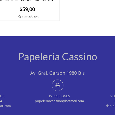
$
59,00
VISTA RÁPIDA
Papelería Cassino
Av. Gral. Garzón 1980 Bis
YOR
IMPRESIONES
VE
44
papeleriacassino@hotmail.com
T
ail.com
dspla