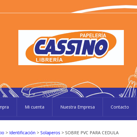
P
Pape
ompra
Mi cuenta
Nuestra Empresa
Contacto
cio
>
Identificación
>
Solaperos
> SOBRE PVC PARA CEDULA