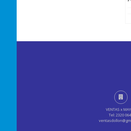
VENTAS x MA
Tel: 2320 06
ventasdollon@gm