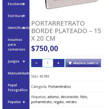
+
Escolares
+
Escritura
PORTARRETRATO
+
Identificación
BORDE PLATEADO – 15
X 20 CM
Insumos
para
$
750,00
comercios
+
Juegos
AÑADIR AL CARRITO
Manualidades
SKU:
45789
Papel
Categoría:
Portarretratos
fotográfico
Etiquetas:
adorno
,
decoración
,
foto
,
+
portarretrato
,
regalo
,
retrato
Papeles