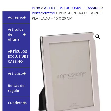
Inicio
>
ARTÍCULOS EXCLUSIVOS CASSINO
>
Portarretratos
> PORTARRETRATO BORDE
+
Adhesivos
PLATEADO – 15 X 20 CM
Artículos
+
de
oficina
ARTÍCULOS
+
EXCLUSIVOS
CASSINO
+
Artistico
Bolsas de
regalo
+
Cuadernos