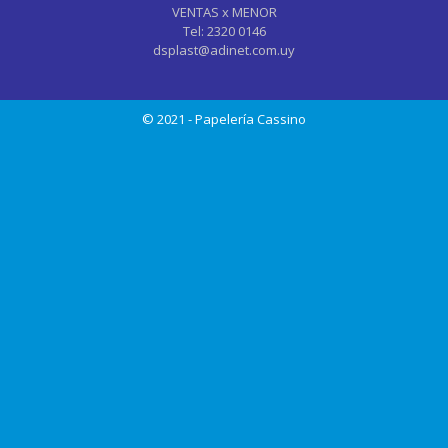
VENTAS x MENOR
Tel: 2320 0146
dsplast@adinet.com.uy
© 2021 - Papelería Cassino