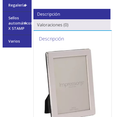
+
Regalería
Descripción
Sellos
+
automáticos
Valoraciones (0)
X STAMP
Descripción
Varios