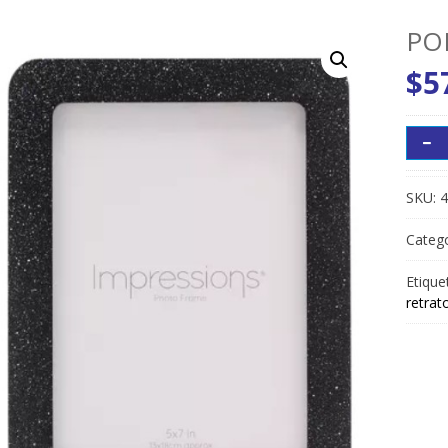
PO
$
5
SKU:
4
Catego
Etique
retrat