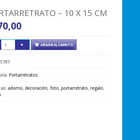
RTARRETRATO – 10 X 15 CM
70,00
AÑADIR AL CARRITO
5787
ría:
Portarretratos
tas:
adorno
,
decoración
,
foto
,
portarretrato
,
regalo
,
o