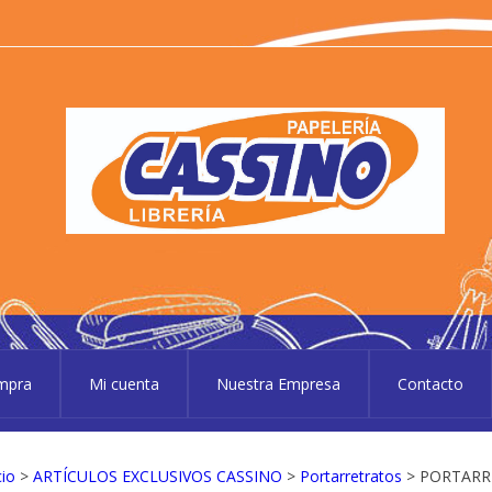
P
Pape
ompra
Mi cuenta
Nuestra Empresa
Contacto
cio
>
ARTÍCULOS EXCLUSIVOS CASSINO
>
Portarretratos
> PORTARRE