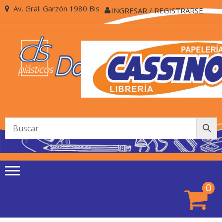
Skip
Skip
Av. Gral. Garzón 1980 Bis
INGRESAR / REGISTRARSE
to
to
navigation
content
PAPELE
Papelería Cassino de
CASSI
Colón
0