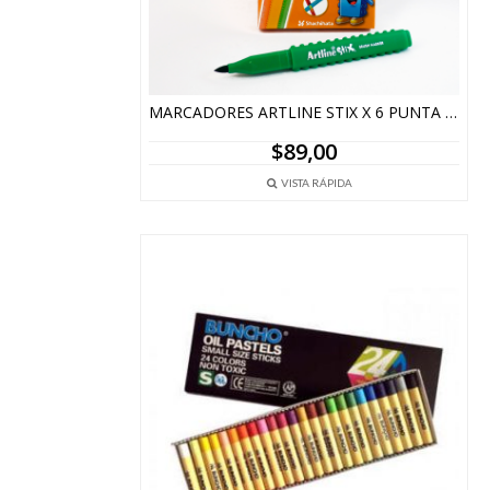
MARCADORES ARTLINE STIX X 6 PUNTA PINCEL
$
89,00
VISTA RÁPIDA