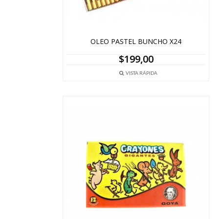
OLEO PASTEL BUNCHO X24
$
199,00
VISTA RÁPIDA