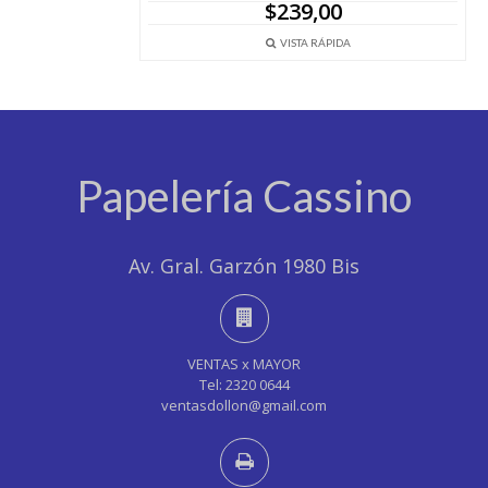
$
239,00
VISTA RÁPIDA
Papelería Cassino
Av. Gral. Garzón 1980 Bis
VENTAS x MAYOR
Tel: 2320 0644
ventasdollon@gmail.com