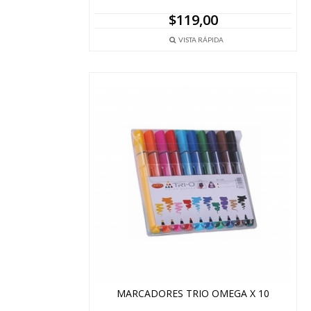
$
119,00
VISTA RÁPIDA
MARCADORES TRIO OMEGA X 10