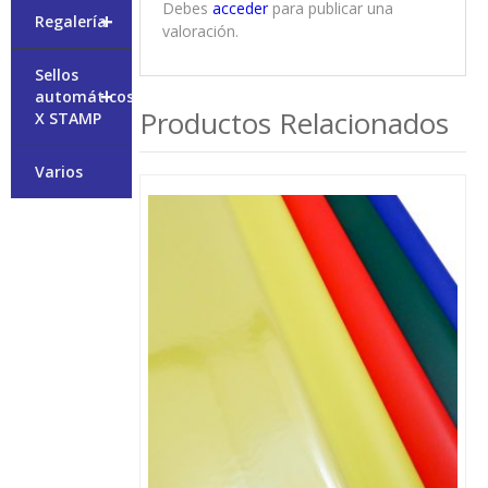
Debes
acceder
para publicar una
+
Regalería
valoración.
Sellos
+
automáticos
Productos Relacionados
X STAMP
Varios