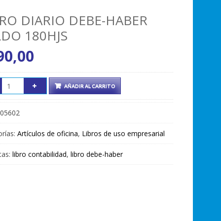
BRO DIARIO DEBE-HABER
LDO 180HJS
90,00
AÑADIR AL CARRITO
05602
rías:
Artículos de oficina
,
Libros de uso empresarial
tas:
libro contabilidad
,
libro debe-haber