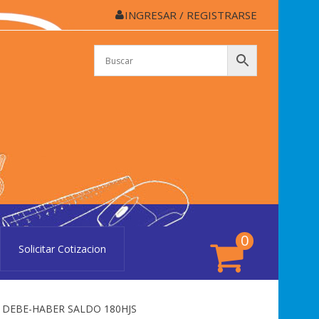
INGRESAR / REGISTRARSE
APELERÍA CASSINO
lería Cassino de Colón
0
Solicitar Cotizacion
O DEBE-HABER SALDO 180HJS