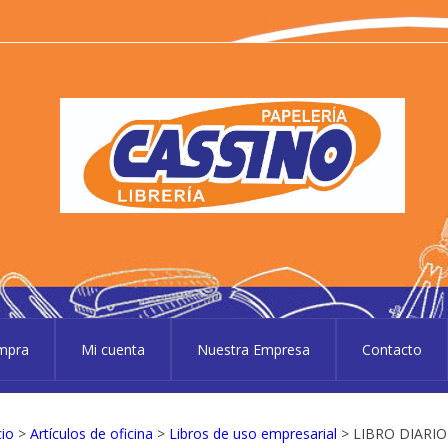
P
Pape
ompra
Mi cuenta
Nuestra Empresa
Contacto
cio
>
Artículos de oficina
>
Libros de uso empresarial
> LIBRO DIARI