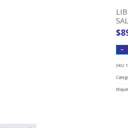
LI
SA
$
8
SKU:
1
Catego
Etique