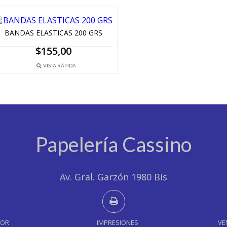
BANDAS ELASTICAS 200 GRS
$
155,00
VISTA RÁPIDA
Papelería Cassino
Av. Gral. Garzón 1980 Bis
YOR
IMPRESIONES
VE