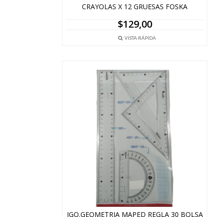
CRAYOLAS X 12 GRUESAS FOSKA
$
129,00
VISTA RÁPIDA
JGO.GEOMETRIA MAPED REGLA 30 BOLSA