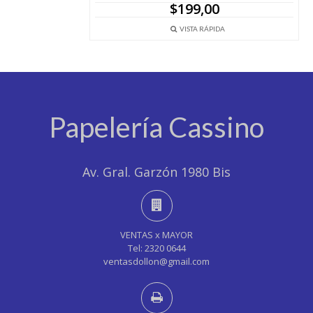
$
199,00
VISTA RÁPIDA
Papelería Cassino
Av. Gral. Garzón 1980 Bis
VENTAS x MAYOR
Tel: 2320 0644
ventasdollon@gmail.com