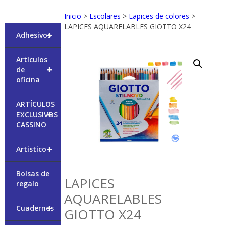
Inicio
>
Escolares
>
Lapices de colores
>
LAPICES AQUARELABLES GIOTTO X24
+
Adhesivos
Artículos
+
de
oficina
ARTÍCULOS
+
EXCLUSIVOS
CASSINO
+
Artistico
Bolsas de
LAPICES
regalo
AQUARELABLES
+
Cuadernos
GIOTTO X24