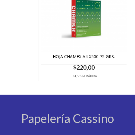
HOJA CHAMEX A4 X500 75 GRS.
$
220,00
VISTA RÁPIDA
Papelería Cassino