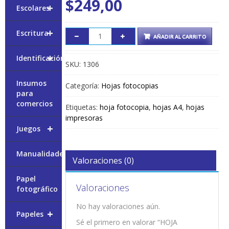
$
249,00
+
Escolares
+
Escritura
AÑADIR AL CARRITO
+
Identificación
SKU:
1306
Insumos
Categoría:
Hojas fotocopias
para
comercios
Etiquetas:
hoja fotocopia
,
hojas A4
,
hojas
impresoras
+
Juegos
Manualidades
Valoraciones (0)
Papel
Valoraciones
fotográfico
No hay valoraciones aún.
+
Papeles
Sé el primero en valorar “HOJA