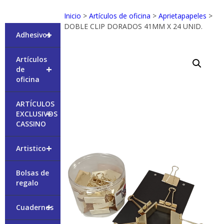
Inicio
>
Artículos de oficina
>
Aprietapapeles
>
DOBLE CLIP DORADOS 41MM X 24 UNID.
+
Adhesivos
Artículos
+
de
oficina
ARTÍCULOS
+
EXCLUSIVOS
CASSINO
+
Artistico
Bolsas de
regalo
+
Cuadernos