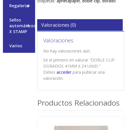
Etiquetas:
aprietapapel
,
doble clip
,
dorado
+
Regalería
Sellos
+
Valoraciones (0)
automáticos
X STAMP
Valoraciones
Varios
No hay valoraciones aún.
Sé el primero en valorar “DOBLE CLIP
DORADOS 41MM X 24 UNID.”
Debes
acceder
para publicar una
valoración.
Productos Relacionados