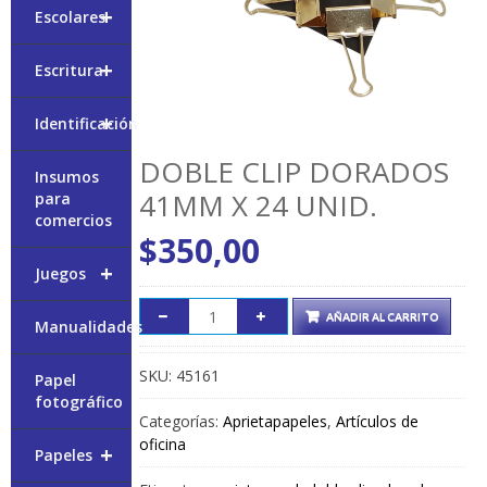
+
Escolares
+
Escritura
+
Identificación
DOBLE CLIP DORADOS
Insumos
41MM X 24 UNID.
para
comercios
$
350,00
+
Juegos
AÑADIR AL CARRITO
Manualidades
SKU:
45161
Papel
fotográfico
Categorías:
Aprietapapeles
,
Artículos de
oficina
+
Papeles