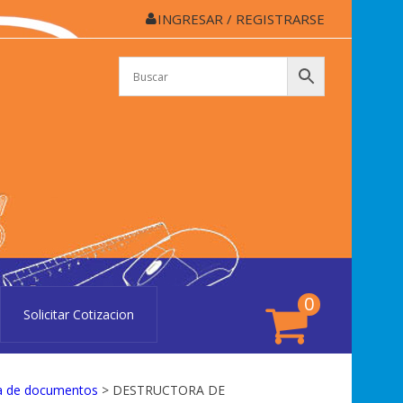
INGRESAR / REGISTRARSE
APELERÍA CASSINO
lería Cassino de Colón
0
Solicitar Cotizacion
ora de documentos
> DESTRUCTORA DE