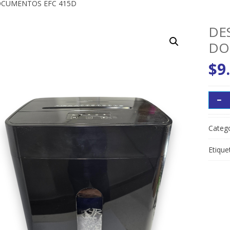
CUMENTOS EFC 415D
DE
DO
$
9
Catego
Etique