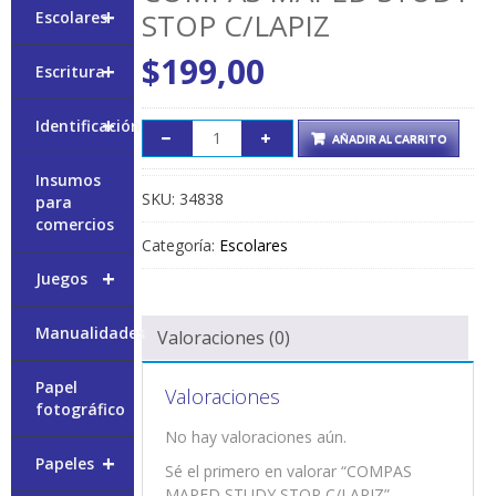
+
STOP C/LAPIZ
Escolares
$
199,00
+
Escritura
+
Identificación
AÑADIR AL CARRITO
Insumos
SKU:
34838
para
comercios
Categoría:
Escolares
+
Juegos
Manualidades
Valoraciones (0)
Papel
Valoraciones
fotográfico
No hay valoraciones aún.
+
Papeles
Sé el primero en valorar “COMPAS
MAPED STUDY STOP C/LAPIZ”