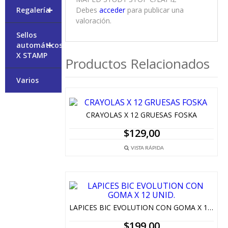
+
Debes
acceder
para publicar una
Regalería
valoración.
Sellos
+
automáticos
X STAMP
Productos Relacionados
Varios
CRAYOLAS X 12 GRUESAS FOSKA
$
129,00
VISTA RÁPIDA
LAPICES BIC EVOLUTION CON GOMA X 12 UNID.
$
199,00