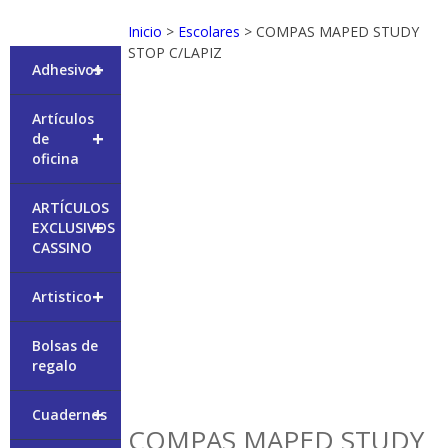
Inicio
>
Escolares
> COMPAS MAPED STUDY
STOP C/LAPIZ
+
Adhesivos
Artículos
+
de
oficina
ARTÍCULOS
+
EXCLUSIVOS
CASSINO
+
Artistico
Bolsas de
regalo
+
Cuadernos
COMPAS MAPED STUDY