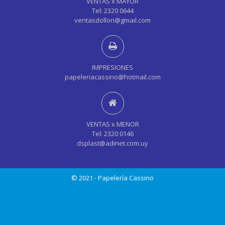
VENTAS x MAYOR
Tel: 2320 0644
ventasdollon@gmail.com
IMPRESIONES
papeleriacassino@hotmail.com
VENTAS x MENOR
Tel: 2320 0146
dsplast@adinet.com.uy
© 2021 - Papelería Cassino