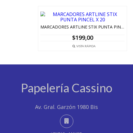
MARCADORES ARTLINE STIX PUNTA PINCEL X 20
$
199,00
VISTA RÁPIDA
Papelería Cassino
Av. Gral. Garzón 1980 Bis