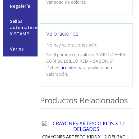
Variedad de colores
Regalería
Sellos
automáticos
Valoraciones
X STAMP
No hay valoraciones aún.
Varios
Sé el primero en valorar “CARTUCHERA
CON BOLSILLO RED – SABONIS”
Debes
acceder
para publicar una
valoración.
Productos Relacionados
CRAYONES ARTESCO KIDS X 12 DELGADOS