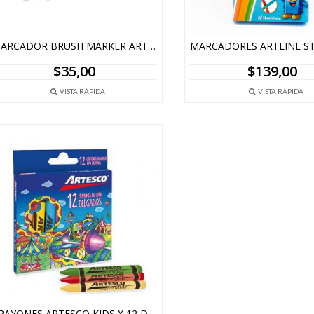
MARCADOR BRUSH MARKER ARTLINE
$
35,00
$
139,00
VISTA RÁPIDA
VISTA RÁPIDA
CRAYONES ARTESCO KIDS X 12 DELGADOS