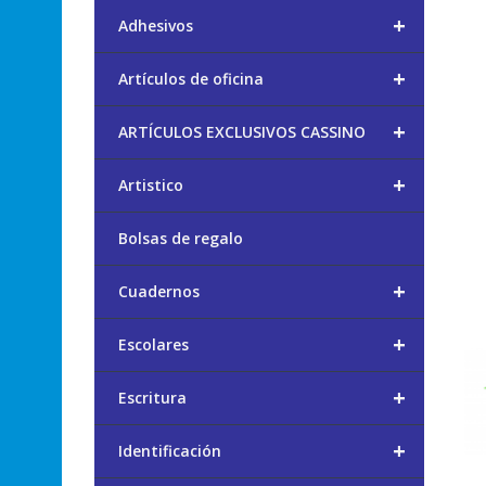
+
Adhesivos
+
Artículos de oficina
+
ARTÍCULOS EXCLUSIVOS CASSINO
+
Artistico
Bolsas de regalo
+
Cuadernos
+
Escolares
+
Escritura
+
Identificación