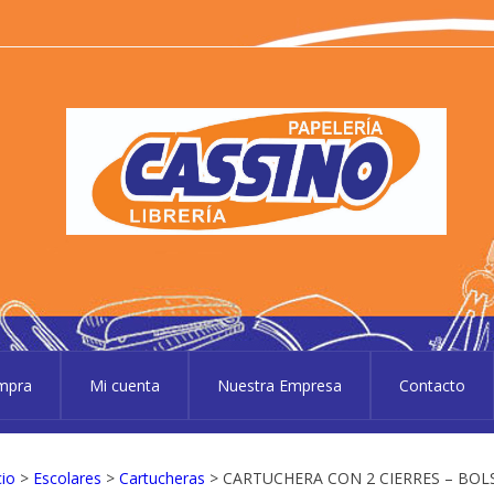
P
Pape
ompra
Mi cuenta
Nuestra Empresa
Contacto
cio
>
Escolares
>
Cartucheras
> CARTUCHERA CON 2 CIERRES – BOLS