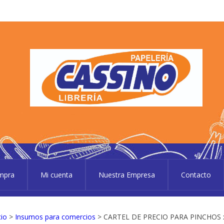
P
Pape
ompra
Mi cuenta
Nuestra Empresa
Contacto
cio
>
Insumos para comercios
> CARTEL DE PRECIO PARA PINCHOS 