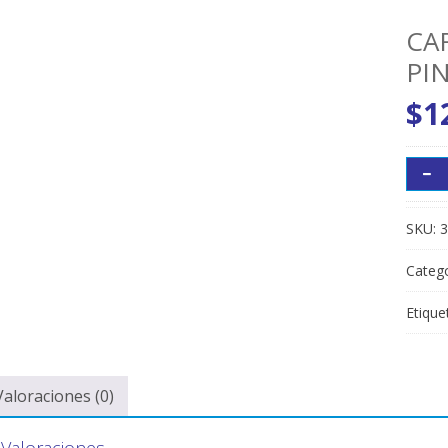
CA
PI
$
1
SKU:
3
Catego
Etique
Valoraciones (0)