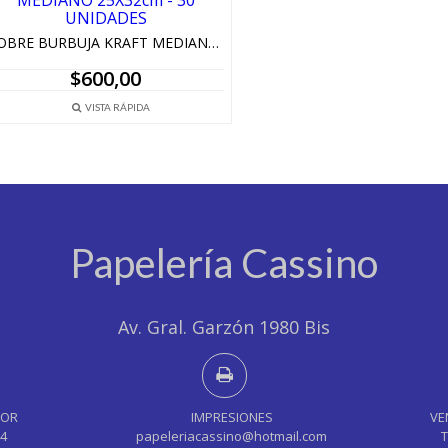
SOBRE BURBUJA KRAFT MEDIANO 25X32cm – 30 UNIDADES
$
600,00
VISTA RÁPIDA
Papelería Cassino
Av. Gral. Garzón 1980 Bis
YOR
IMPRESIONES
VE
44
papeleriacassino@hotmail.com
T