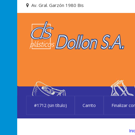
Skip
Skip
Av. Gral. Garzón 1980 Bis
to
to
navigation
content
#1712 (sin título)
Carrito
Finalizar c
Ini