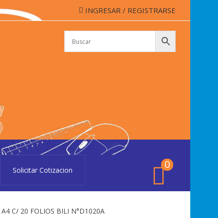
INGRESAR / REGISTRARSE
APELERÍA CASSINO
lería Cassino de Colón
0
Solicitar Cotizacion
A4 C/ 20 FOLIOS BILI N°D1020A