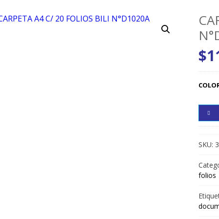
CAR
N°
$
1
COLO
SKU:
3
Catego
folios
Etique
docum