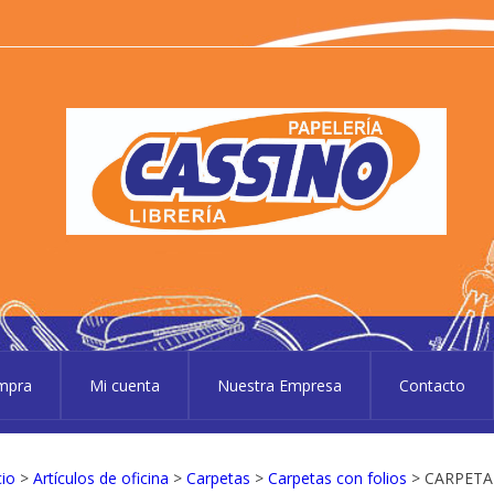
P
Pape
ompra
Mi cuenta
Nuestra Empresa
Contacto
cio
>
Artículos de oficina
>
Carpetas
>
Carpetas con folios
> CARPETA 