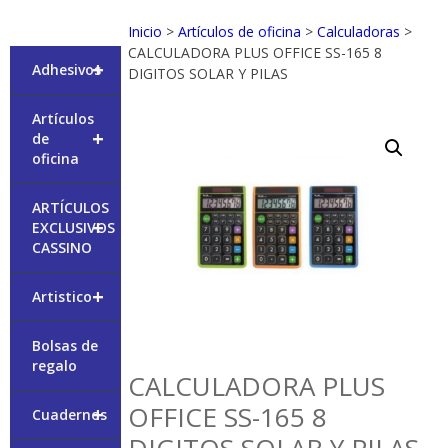
Inicio
>
Artículos de oficina
>
Calculadoras
>
CALCULADORA PLUS OFFICE SS-165 8
+
Adhesivos
DIGITOS SOLAR Y PILAS
Artículos
+
de
oficina
ARTÍCULOS
+
EXCLUSIVOS
CASSINO
+
Artistico
Bolsas de
regalo
CALCULADORA PLUS
OFFICE SS-165 8
+
Cuadernos
DIGITOS SOLAR Y PILAS