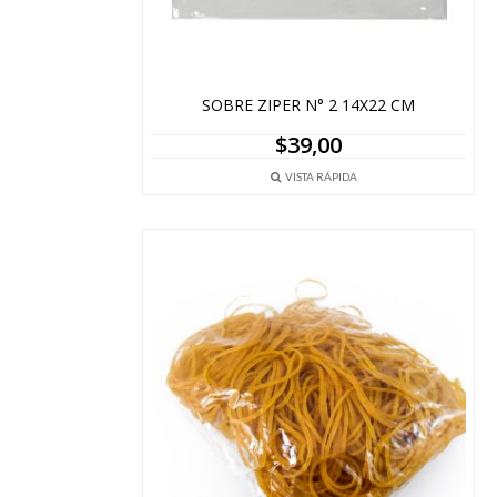
SOBRE ZIPER N° 2 14X22 CM
$
39,00
VISTA RÁPIDA