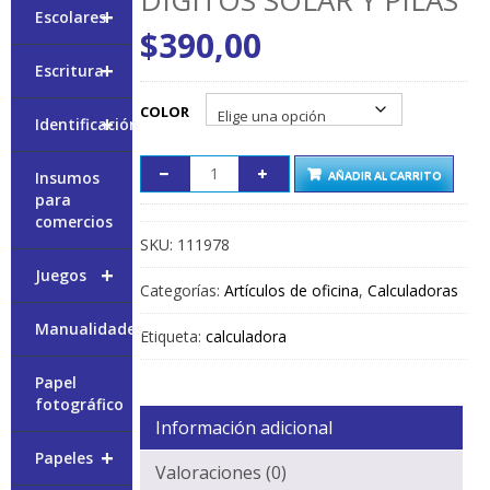
+
Escolares
$
390,00
+
Escritura
COLOR
+
Identificación
Insumos
AÑADIR AL CARRITO
para
comercios
SKU:
111978
+
Juegos
Categorías:
Artículos de oficina
,
Calculadoras
Manualidades
Etiqueta:
calculadora
Papel
fotográfico
Información adicional
+
Papeles
Valoraciones (0)