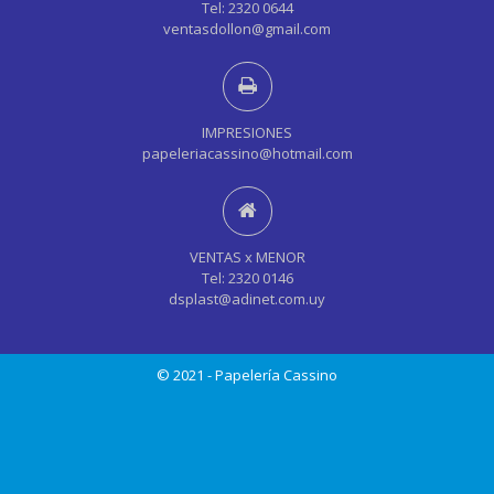
Tel: 2320 0644
ventasdollon@gmail.com
IMPRESIONES
papeleriacassino@hotmail.com
VENTAS x MENOR
Tel: 2320 0146
dsplast@adinet.com.uy
© 2021 - Papelería Cassino