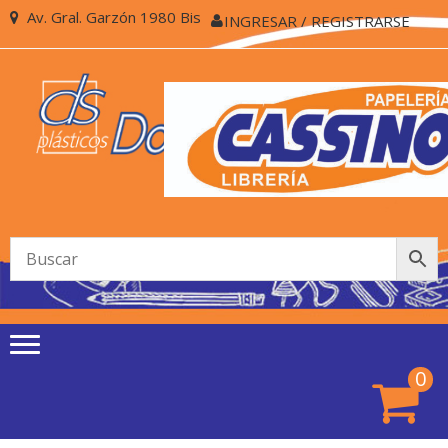
Skip
Skip
Av. Gral. Garzón 1980 Bis
INGRESAR / REGISTRARSE
to
to
navigation
content
PAPELE
Papelería Cassino de
CASSI
Colón
0