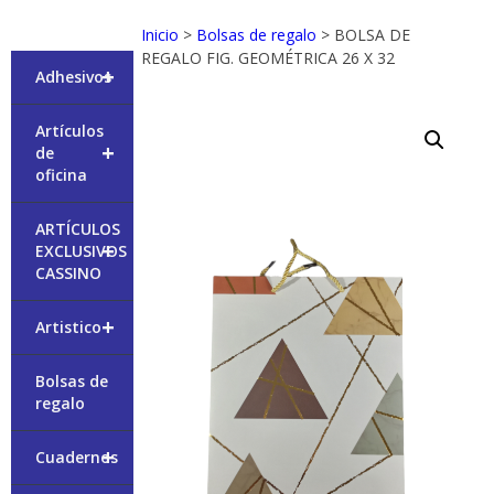
Inicio
>
Bolsas de regalo
> BOLSA DE
REGALO FIG. GEOMÉTRICA 26 X 32
+
Adhesivos
Artículos
+
de
oficina
ARTÍCULOS
+
EXCLUSIVOS
CASSINO
+
Artistico
Bolsas de
regalo
+
Cuadernos