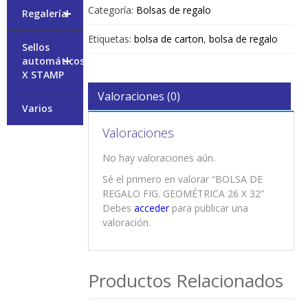
Categoría:
Bolsas de regalo
+
Regalería
Etiquetas:
bolsa de carton
,
bolsa de regalo
Sellos
+
automáticos
X STAMP
Valoraciones (0)
Varios
Valoraciones
No hay valoraciones aún.
Sé el primero en valorar “BOLSA DE
REGALO FIG. GEOMÉTRICA 26 X 32”
Debes
acceder
para publicar una
valoración.
Productos Relacionados