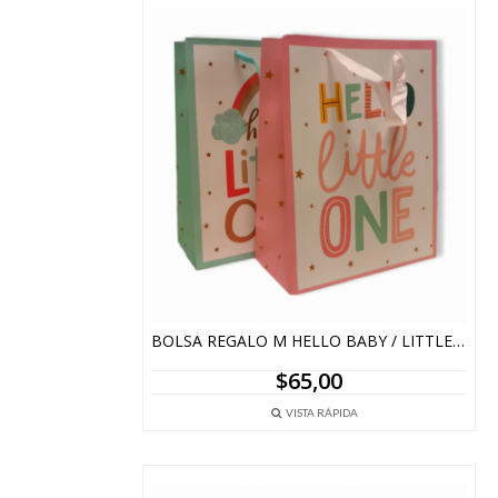
BOLSA REGALO M HELLO BABY / LITTLE 25X32cm
$
65,00
VISTA RÁPIDA