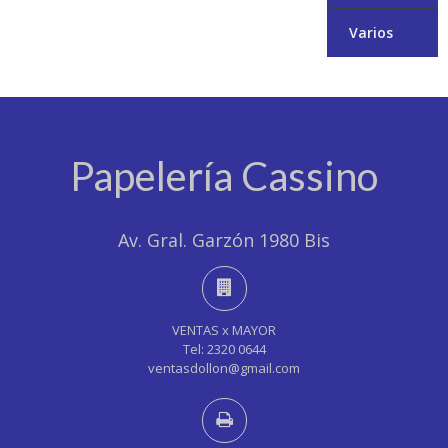
Varios
Papelería Cassino
Av. Gral. Garzón 1980 Bis
VENTAS x MAYOR
Tel: 2320 0644
ventasdollon@gmail.com