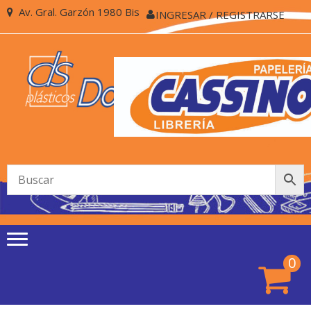
Skip
Skip
Av. Gral. Garzón 1980 Bis
INGRESAR / REGISTRARSE
to
to
navigation
content
PAPELE
Papelería Cassino de
CASSI
Colón
0