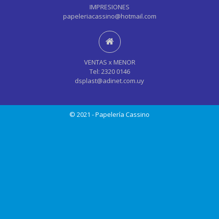
IMPRESIONES
papeleriacassino@hotmail.com
VENTAS x MENOR
Tel: 2320 0146
dsplast@adinet.com.uy
© 2021 - Papelería Cassino