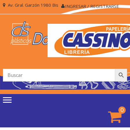
Skip
Skip
Av. Gral. Garzón 1980 Bis
INGRESAR / REGISTRARSE
to
to
navigation
content
PAPELE
Papelería Cassino de
CASSI
Colón
0