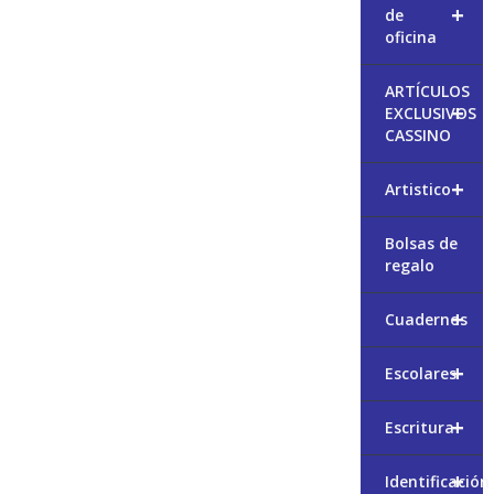
+
de
oficina
ARTÍCULOS
+
EXCLUSIVOS
CASSINO
+
Artistico
Bolsas de
regalo
+
Cuadernos
+
Escolares
+
Escritura
+
Identificación