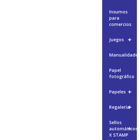
Insumos
para
comercios
+
Juegos
Manualidades
Papel
fotográfico
+
Papeles
+
Regalería
Sellos
+
automáticos
X STAMP