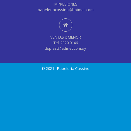
IMPRESIONES
papeleriacassino@hotmail.com
VENTAS x MENOR
Tel: 2320 0146
dsplast@adinet.com.uy
© 2021 - Papelería Cassino