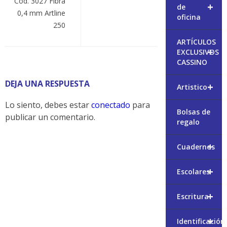
de
Cod. 3027 Fibra
+
de
0,4 mm Artline
oficina
entradas
250
ARTÍCULOS
+
EXCLUSIVOS
CASSINO
DEJA UNA RESPUESTA
+
Artistico
Lo siento, debes estar
conectado
para
Bolsas de
publicar un comentario.
regalo
+
Cuadernos
+
Escolares
+
Escritura
+
Identificación