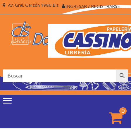
Skip
Skip
Av. Gral. Garzón 1980 Bis
INGRESAR / REGISTRARSE
to
to
navigation
content
PAPELE
Papelería Cassino de
CASSI
Colón
0