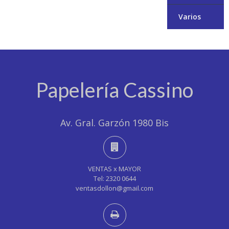
Varios
Papelería Cassino
Av. Gral. Garzón 1980 Bis
VENTAS x MAYOR
Tel: 2320 0644
ventasdollon@gmail.com