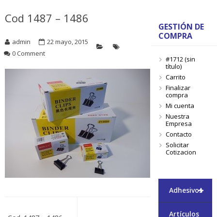
Cod 1487 – 1486
GESTIÓN DE
COMPRA
admin
22 mayo, 2015
0 Comment
#1712 (sin
título)
Carrito
Finalizar
compra
Mi cuenta
Nuestra
Empresa
Contacto
Solicitar
Cotizacion
+
Adhesivos
Navegación
Artículos