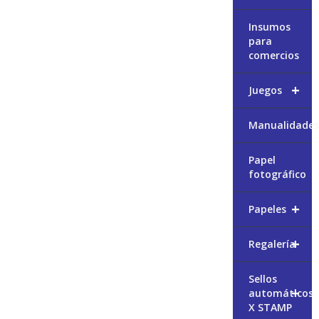
Insumos
para
comercios
+
Juegos
Manualidades
Papel
fotográfico
+
Papeles
+
Regalería
Sellos
+
automáticos
X STAMP