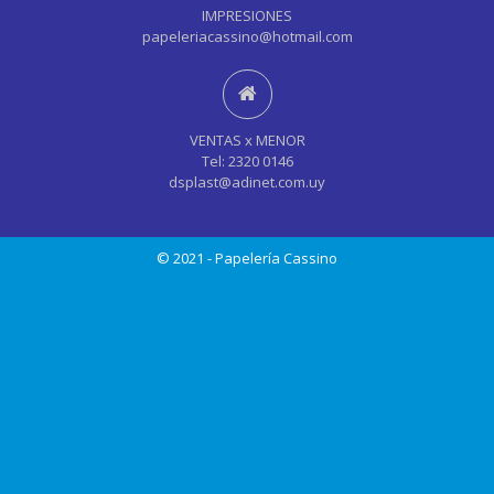
IMPRESIONES
papeleriacassino@hotmail.com
VENTAS x MENOR
Tel: 2320 0146
dsplast@adinet.com.uy
© 2021 - Papelería Cassino