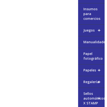
Insumos
para
comercios
+
Juegos
Manualidades
Papel
fotográfico
+
Papeles
+
Regalería
Sellos
+
automáticos
X STAMP