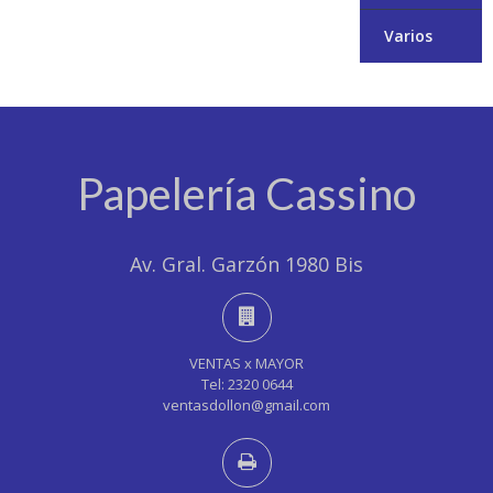
Varios
Papelería Cassino
Av. Gral. Garzón 1980 Bis
VENTAS x MAYOR
Tel: 2320 0644
ventasdollon@gmail.com