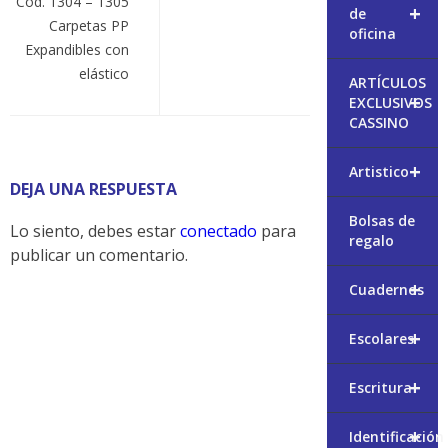
de
Cod. 1304 – 1305
+
de
Carpetas PP
oficina
entradas
Expandibles con
elástico
ARTÍCULOS
+
EXCLUSIVOS
CASSINO
+
Artistico
DEJA UNA RESPUESTA
Bolsas de
Lo siento, debes estar
conectado
para
regalo
publicar un comentario.
+
Cuadernos
+
Escolares
+
Escritura
+
Identificación