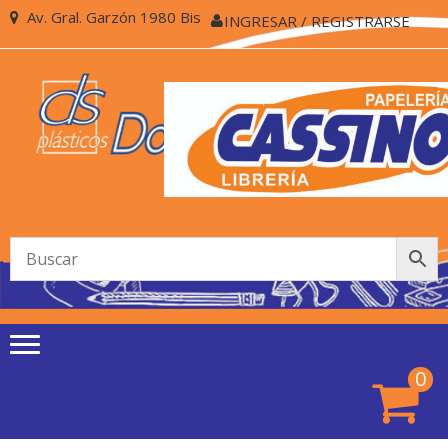
Skip
Skip
Av. Gral. Garzón 1980 Bis
INGRESAR / REGISTRARSE
to
to
navigation
content
PAPELE
Papelería Cassino de
CASSI
Colón
0