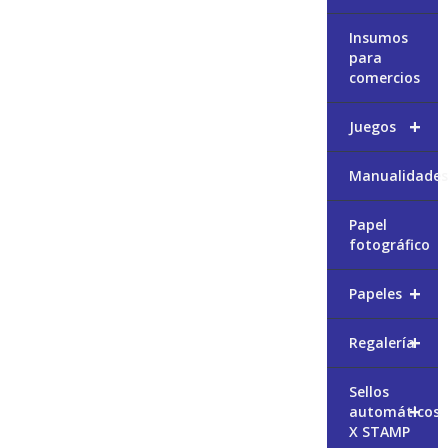
Insumos
para
comercios
+
Juegos
Manualidades
Papel
fotográfico
+
Papeles
+
Regalería
Sellos
+
automáticos
X STAMP