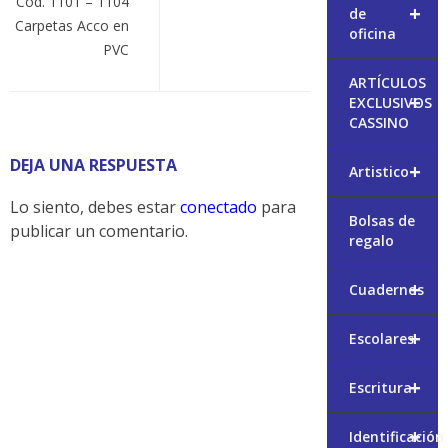
de
Cod. 1101 – 1104
+
de
Carpetas Acco en
oficina
entradas
PVC
ARTÍCULOS
+
EXCLUSIVOS
CASSINO
DEJA UNA RESPUESTA
+
Artistico
Lo siento, debes estar
conectado
para
Bolsas de
publicar un comentario.
regalo
+
Cuadernos
+
Escolares
+
Escritura
+
Identificación