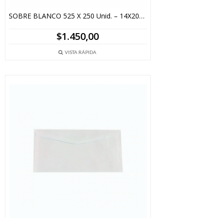
SOBRE BLANCO 525 X 250 Unid. – 14X20CM
$
1.450,00
VISTA RÁPIDA