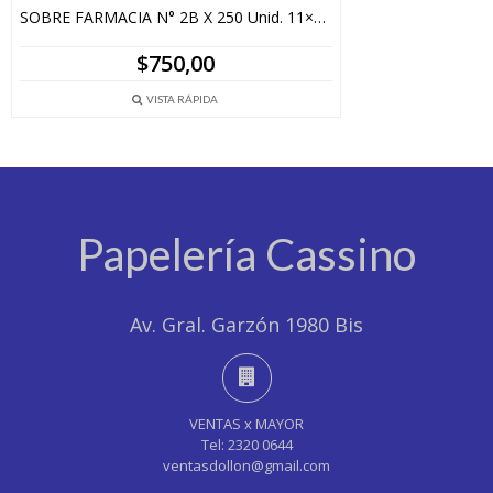
SOBRE FARMACIA N° 2B X 250 Unid. 11×5,7 Cm
$
750,00
VISTA RÁPIDA
Papelería Cassino
Av. Gral. Garzón 1980 Bis
VENTAS x MAYOR
Tel: 2320 0644
ventasdollon@gmail.com