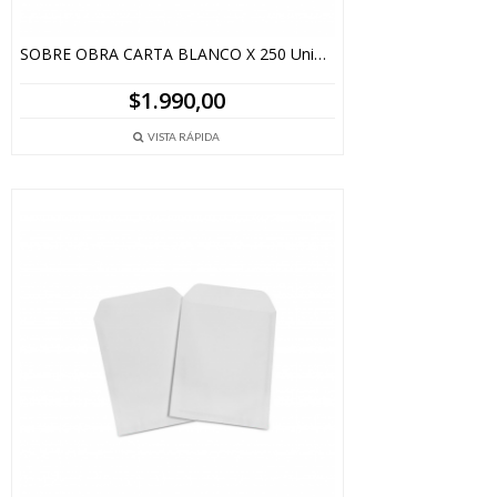
SOBRE OBRA CARTA BLANCO X 250 Unid – 24x30cm
$
1.990,00
VISTA RÁPIDA