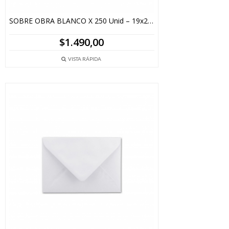
SOBRE OBRA BLANCO X 250 Unid – 19x24cm
$
1.490,00
VISTA RÁPIDA