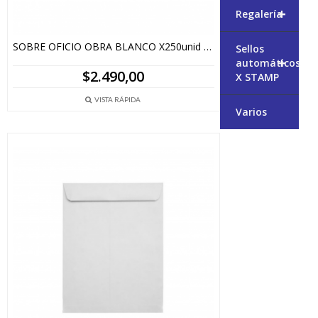
+
Regalería
SOBRE OFICIO OBRA BLANCO X250unid – 25X35cm
Sellos
+
automáticos
$
2.490,00
X STAMP
VISTA RÁPIDA
Varios