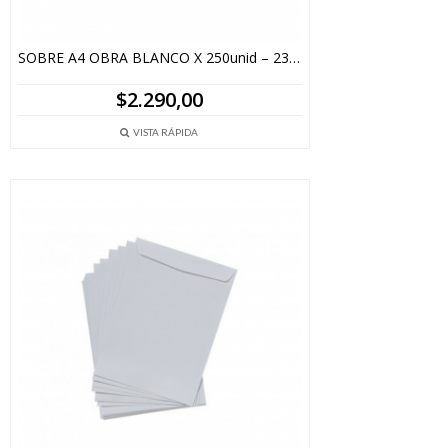
SOBRE A4 OBRA BLANCO X 250unid – 23X32cm
$
2.290,00
VISTA RÁPIDA