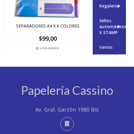
+
Regalería
Sellos
+
SEPARADORES A4 X 6 COLORES
automáticos
X STAMP
$
99,00
Varios
VISTA RÁPIDA
Papelería Cassino
Av. Gral. Garzón 1980 Bis