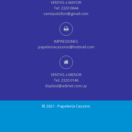
VENTAS x MAYOR
Tel: 2320 0644
ventasdollon@gmail.com
IMPRESIONES
papeleriacassino@hotmail.com
VENTAS x MENOR
Tel: 2320 0146
dsplast@adinet.com.uy
© 2021 - Papelería Cassino