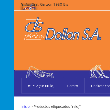
Skip
Skip
Av. Gral. Garzón 1980 Bis
to
to
navigation
content
#1712 (sin título)
Carrito
Finalizar c
Inicio
> Productos etiquetados “reloj”