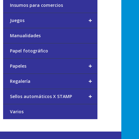
Insumos para comercios
+
Juegos
Manualidades
Papel fotográfico
+
Papeles
+
Regalería
+
Sellos automáticos X STAMP
Varios