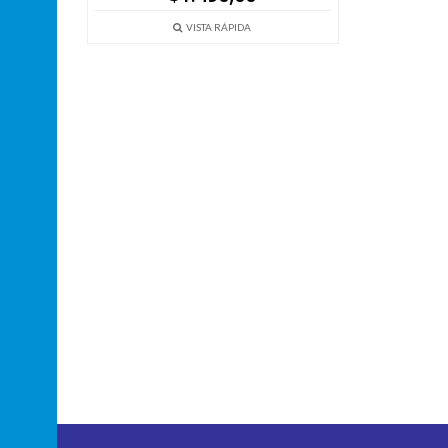
VISTA RÁPIDA