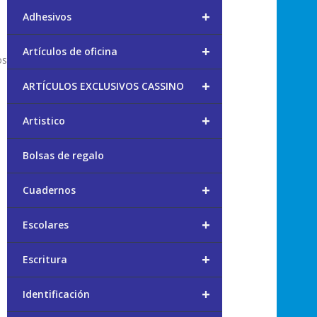
+
Adhesivos
+
Artículos de oficina
Ordenado
os
por
+
ARTÍCULOS EXCLUSIVOS CASSINO
precio:
alto
+
a
Artistico
bajo
Bolsas de regalo
+
Cuadernos
+
Escolares
+
Escritura
+
Identificación