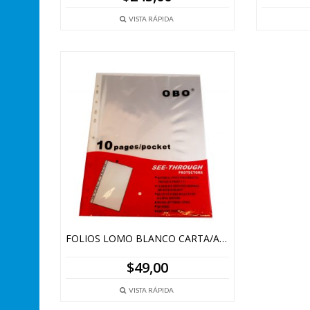
VISTA RÁPIDA
FOLIOS LOMO BLANCO CARTA/A4 X 10 Unidades
$
49,00
VISTA RÁPIDA