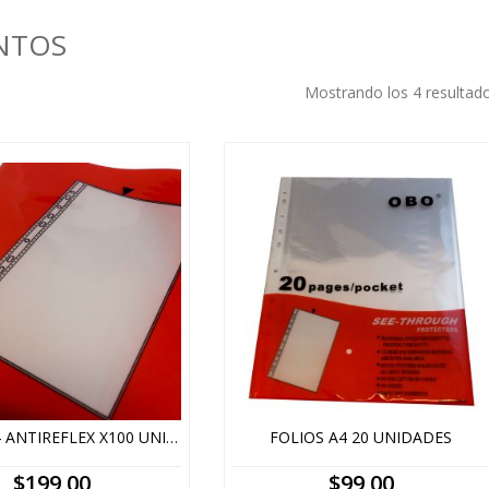
NTOS
Mostrando los 4 resultad
FOLIOS A4 ANTIREFLEX X100 UNIDADES
FOLIOS A4 20 UNIDADES
$
199,00
$
99,00