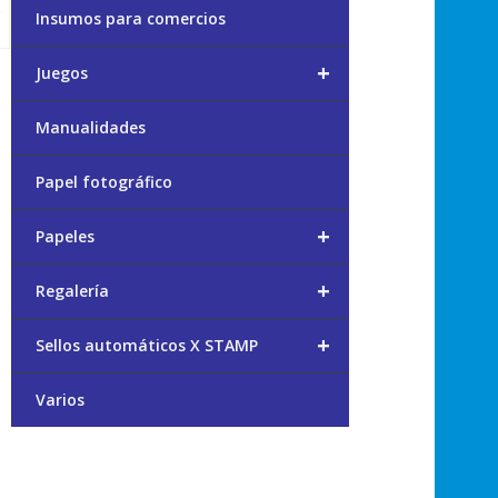
Insumos para comercios
+
Juegos
Manualidades
Papel fotográfico
+
Papeles
+
Regalería
+
Sellos automáticos X STAMP
Varios