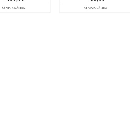
VISTA RÁPIDA
VISTA RÁPIDA