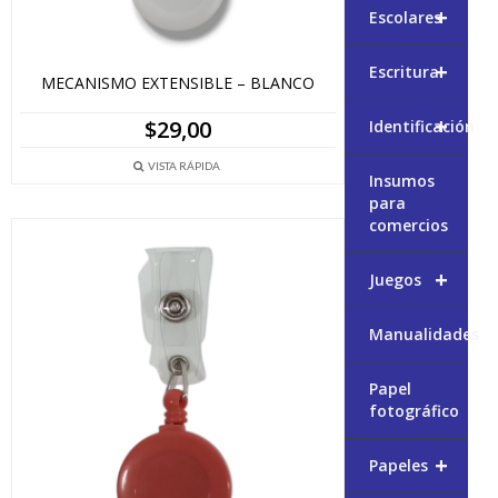
+
Escolares
+
Escritura
MECANISMO EXTENSIBLE – BLANCO
+
$
29,00
Identificación
VISTA RÁPIDA
Insumos
para
comercios
+
Juegos
Manualidades
Papel
fotográfico
+
Papeles