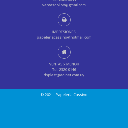
ventasdollon@gmail.com
IMPRESIONES
papeleriacassino@hotmail.com
VENTAS x MENOR
Tel: 2320 0146
dsplast@adinet.com.uy
© 2021 - Papelería Cassino