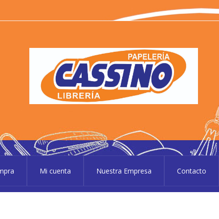
P
Pape
ompra
Mi cuenta
Nuestra Empresa
Contacto