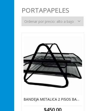
PORTAPAPELES
BANDEJA METALICA 2 PISOS BAN 2002
$
450,00