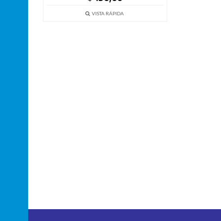
VISTA RÁPIDA