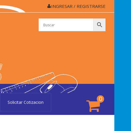
INGRESAR / REGISTRARSE
APELERÍA CASSINO
lería Cassino de Colón
0
Solicitar Cotizacion