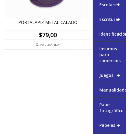
+
Escolares
+
Escritura
PORTALAPIZ METAL CALADO
+
$
79,00
Identificación
VISTA RÁPIDA
Insumos
para
comercios
+
Juegos
Manualidades
Papel
fotográfico
+
Papeles