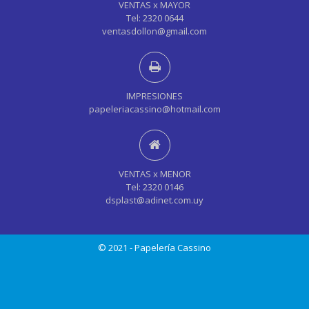
VENTAS x MAYOR
Tel: 2320 0644
ventasdollon@gmail.com
IMPRESIONES
papeleriacassino@hotmail.com
VENTAS x MENOR
Tel: 2320 0146
dsplast@adinet.com.uy
© 2021 - Papelería Cassino