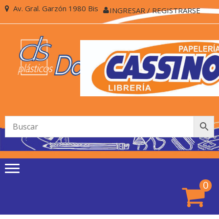
Skip
Skip
Av. Gral. Garzón 1980 Bis
INGRESAR / REGISTRARSE
to
to
navigation
content
PAPELE
Papelería Cassino de
CASSI
Colón
0