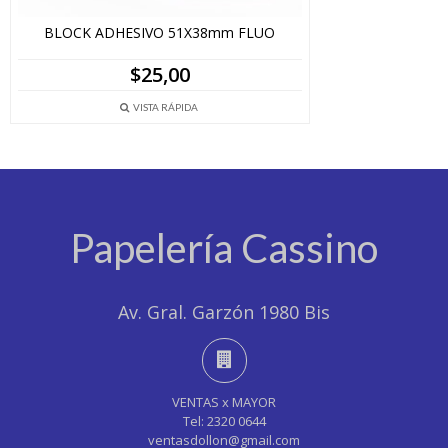
BLOCK ADHESIVO 51X38mm FLUO
$
25,00
VISTA RÁPIDA
Papelería Cassino
Av. Gral. Garzón 1980 Bis
VENTAS x MAYOR
Tel: 2320 0644
ventasdollon@gmail.com