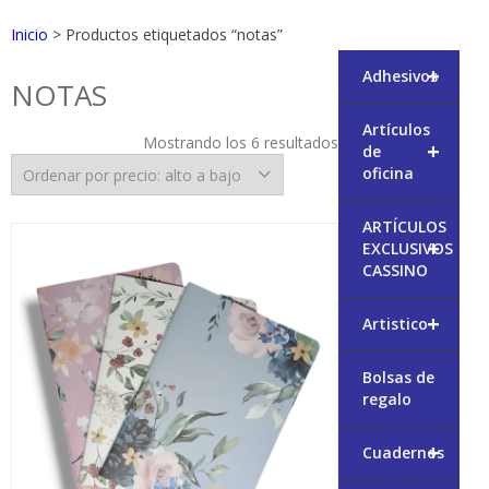
Inicio
> Productos etiquetados “notas”
+
Adhesivos
NOTAS
Artículos
Ordenado
Mostrando los 6 resultados
+
de
por
oficina
precio:
alto
ARTÍCULOS
a
+
EXCLUSIVOS
bajo
CASSINO
+
Artistico
Bolsas de
regalo
+
Cuadernos