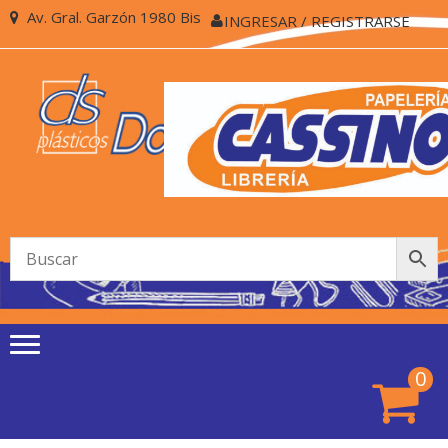
Skip
Skip
Av. Gral. Garzón 1980 Bis
INGRESAR / REGISTRARSE
to
to
navigation
content
PAPELE
Papelería Cassino de
CASSI
Colón
0