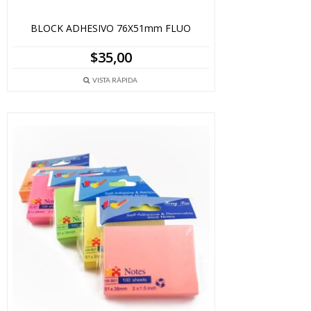
BLOCK ADHESIVO 76X51mm FLUO
$
35,00
VISTA RÁPIDA