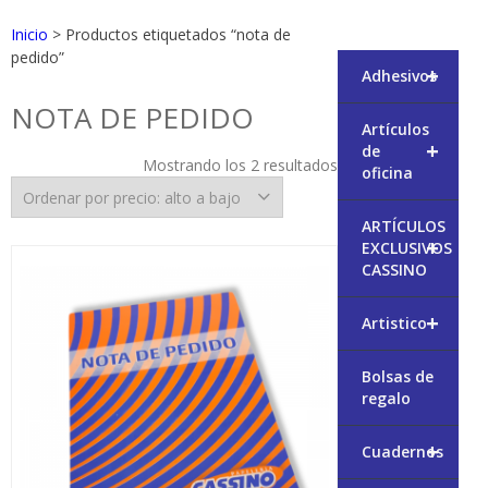
Inicio
> Productos etiquetados “nota de
pedido”
+
Adhesivos
NOTA DE PEDIDO
Artículos
+
de
Ordenado
Mostrando los 2 resultados
oficina
por
precio:
ARTÍCULOS
alto
+
EXCLUSIVOS
a
CASSINO
bajo
+
Artistico
Bolsas de
regalo
+
Cuadernos